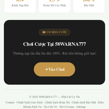
Kênh Nạp Rút
Hoàn Trả Cao Nhất
Bảo Mật
🎰 CƠ HỘI CUỐI
Chơi Cược Tại 58WARNA777
Thưởng nạp lần đầu lên đến 100%. Rút tiền không giới hạn!
Vào Chơi
© 2026 58WARNA777 — Nhà Cái Uy Tín
Contact
·
Chính Sách Giao Dịch
·
Chính Sách Hoàn Trả
·
Chính Sách Bảo Mật
·
Điều
Khoản Dịch Vụ
·
Tra Cứu Vé
·
Tất Cả Game
·
Sitemap