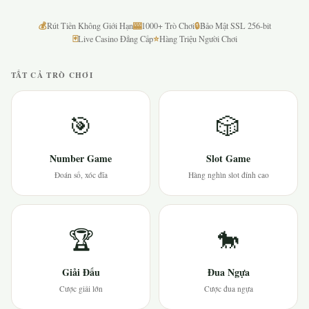
💰
🎰
🔒
Rút Tiền Không Giới Hạn
1000+ Trò Chơi
Bảo Mật SSL 256-bit
🃏
⭐
Live Casino Đẳng Cấp
Hàng Triệu Người Chơi
TẤT CẢ TRÒ CHƠI
🎯
🎲
Number Game
Slot Game
Đoán số, xóc đĩa
Hàng nghìn slot đỉnh cao
🏆
🐎
Giải Đấu
Đua Ngựa
Cược giải lớn
Cược đua ngựa