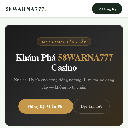
58WARNA777
.
Đăng Ký
LIVE CASINO ĐẲNG CẤP
Khám Phá
58WARNA777
Casino
Nhà cái Uy tín cho cộng đồng betting. Live casino đẳng
cấp — không lo bị chặn.
Đăng Ký Miễn Phí
Đọc Tin Tức