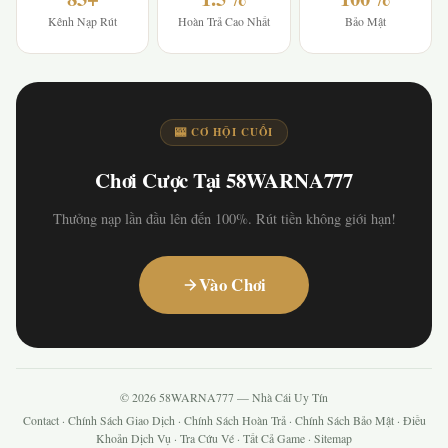
Kênh Nạp Rút
Hoàn Trả Cao Nhất
Bảo Mật
🎰 CƠ HỘI CUỐI
Chơi Cược Tại 58WARNA777
Thưởng nạp lần đầu lên đến 100%. Rút tiền không giới hạn!
Vào Chơi
© 2026 58WARNA777 — Nhà Cái Uy Tín
Contact
·
Chính Sách Giao Dịch
·
Chính Sách Hoàn Trả
·
Chính Sách Bảo Mật
·
Điều
Khoản Dịch Vụ
·
Tra Cứu Vé
·
Tất Cả Game
·
Sitemap