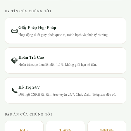
UY TÍN CỦA CHÚNG TÔI
Giấy Phép Hợp Pháp
📜
Hoạt động dưới giấy phép quốc tế, minh bạch và pháp lý rõ ràng.
Hoàn Trả Cao
💎
Hoàn trả cược thua lên đến 1.5%, không giới hạn số tiền.
Hỗ Trợ 24/7
📞
Đội ngũ CSKH tận tâm, trực tuyến 24/7. Chat, Zalo, Telegram đều có.
DẤU ẤN CỦA CHÚNG TÔI
83+
1.5%
100%