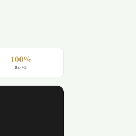
100%
Bảo Mật