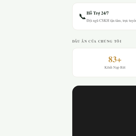
Hỗ Trợ 24/7
📞
Đội ngũ CSKH tận tâm, trực tuyến
DẤU ẤN CỦA CHÚNG TÔI
83+
Kênh Nạp Rút