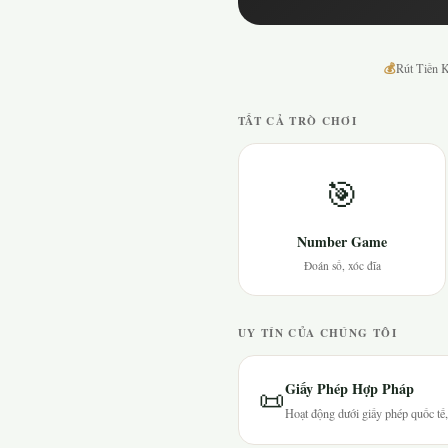
💰
Rút Tiền 
TẤT CẢ TRÒ CHƠI
🎯
Number Game
Đoán số, xóc đĩa
UY TÍN CỦA CHÚNG TÔI
Giấy Phép Hợp Pháp
📜
Hoạt động dưới giấy phép quốc tế,