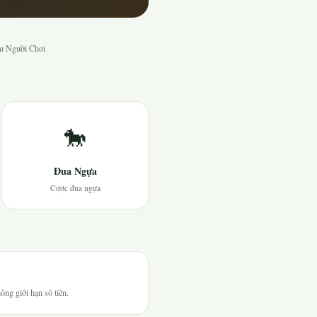
u Người Chơi
🐎
Đua Ngựa
Cược đua ngựa
ông giới hạn số tiền.