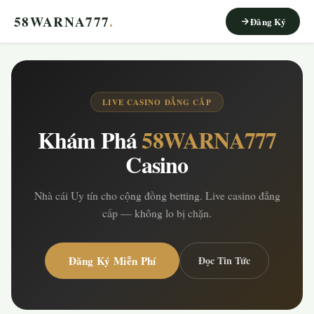
58WARNA777
.
Đăng Ký
LIVE CASINO ĐẲNG CẤP
Khám Phá
58WARNA777
Casino
Nhà cái Uy tín cho cộng đồng betting. Live casino đẳng
cấp — không lo bị chặn.
Đăng Ký Miễn Phí
Đọc Tin Tức