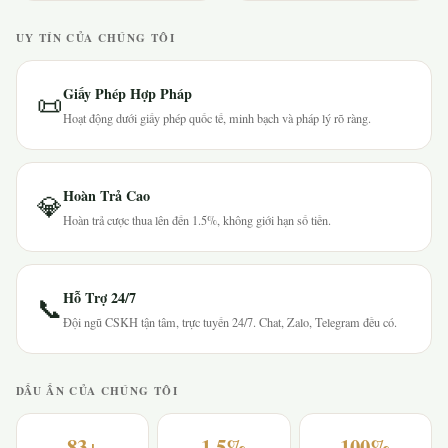
UY TÍN CỦA CHÚNG TÔI
Giấy Phép Hợp Pháp
📜
Hoạt động dưới giấy phép quốc tế, minh bạch và pháp lý rõ ràng.
Hoàn Trả Cao
💎
Hoàn trả cược thua lên đến 1.5%, không giới hạn số tiền.
Hỗ Trợ 24/7
📞
Đội ngũ CSKH tận tâm, trực tuyến 24/7. Chat, Zalo, Telegram đều có.
DẤU ẤN CỦA CHÚNG TÔI
83+
1.5%
100%