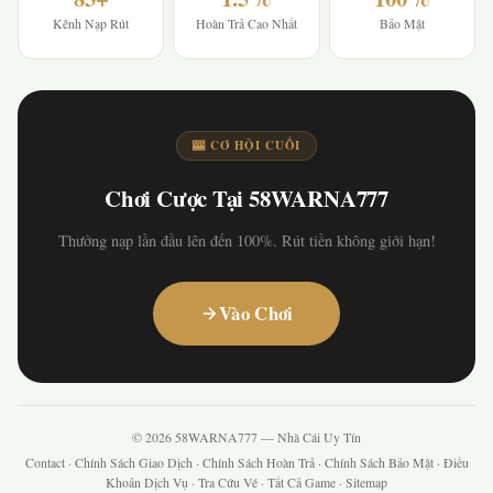
Kênh Nạp Rút
Hoàn Trả Cao Nhất
Bảo Mật
🎰 CƠ HỘI CUỐI
Chơi Cược Tại 58WARNA777
Thưởng nạp lần đầu lên đến 100%. Rút tiền không giới hạn!
Vào Chơi
© 2026 58WARNA777 — Nhà Cái Uy Tín
Contact
·
Chính Sách Giao Dịch
·
Chính Sách Hoàn Trả
·
Chính Sách Bảo Mật
·
Điều
Khoản Dịch Vụ
·
Tra Cứu Vé
·
Tất Cả Game
·
Sitemap