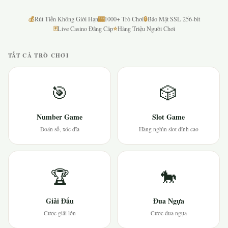
💰
🎰
🔒
Rút Tiền Không Giới Hạn
1000+ Trò Chơi
Bảo Mật SSL 256-bit
🃏
⭐
Live Casino Đẳng Cấp
Hàng Triệu Người Chơi
TẤT CẢ TRÒ CHƠI
🎯
🎲
Number Game
Slot Game
Đoán số, xóc đĩa
Hàng nghìn slot đỉnh cao
🏆
🐎
Giải Đấu
Đua Ngựa
Cược giải lớn
Cược đua ngựa