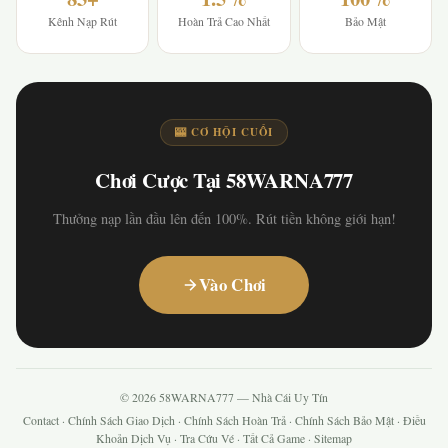
Kênh Nạp Rút
Hoàn Trả Cao Nhất
Bảo Mật
🎰 CƠ HỘI CUỐI
Chơi Cược Tại 58WARNA777
Thưởng nạp lần đầu lên đến 100%. Rút tiền không giới hạn!
Vào Chơi
© 2026 58WARNA777 — Nhà Cái Uy Tín
Contact
·
Chính Sách Giao Dịch
·
Chính Sách Hoàn Trả
·
Chính Sách Bảo Mật
·
Điều
Khoản Dịch Vụ
·
Tra Cứu Vé
·
Tất Cả Game
·
Sitemap