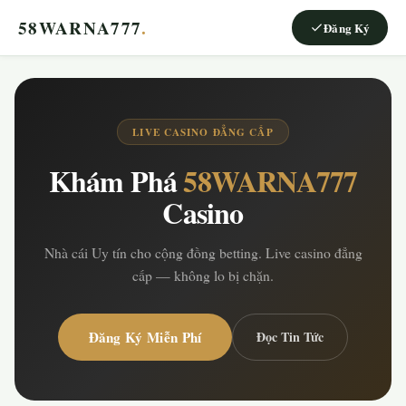
58WARNA777
.
Đăng Ký
LIVE CASINO ĐẲNG CẤP
Khám Phá
58WARNA777
Casino
Nhà cái Uy tín cho cộng đồng betting. Live casino đẳng
cấp — không lo bị chặn.
Đăng Ký Miễn Phí
Đọc Tin Tức