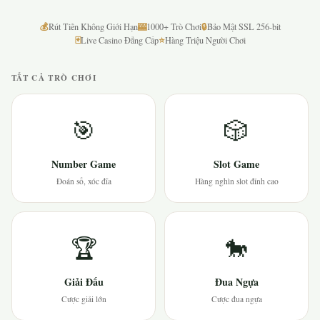
💰
🎰
🔒
Rút Tiền Không Giới Hạn
1000+ Trò Chơi
Bảo Mật SSL 256-bit
🃏
⭐
Live Casino Đẳng Cấp
Hàng Triệu Người Chơi
TẤT CẢ TRÒ CHƠI
🎯
🎲
Number Game
Slot Game
Đoán số, xóc đĩa
Hàng nghìn slot đỉnh cao
🏆
🐎
Giải Đấu
Đua Ngựa
Cược giải lớn
Cược đua ngựa