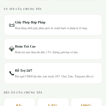
UY TÍN CỦA CHÚNG TÔI
Giấy Phép Hợp Pháp
📜
Hoạt động dưới giấy phép quốc tế, minh bạch và pháp lý rõ ràng.
Hoàn Trả Cao
💎
Hoàn trả cược thua lên đến 1.5%, không giới hạn số tiền.
Hỗ Trợ 24/7
📞
Đội ngũ CSKH tận tâm, trực tuyến 24/7. Chat, Zalo, Telegram đều có.
DẤU ẤN CỦA CHÚNG TÔI
83+
1.5%
100%