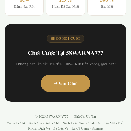
Kênh Nạp Rút
Hoàn Trả Cao Nhất
Bảo Mật
🎰 CƠ HỘI CUỐI
Chơi Cược Tại 58WARNA777
Thưởng nạp lần đầu lên đến 100%. Rút tiền không giới hạn!
Vào Chơi
© 2026 58WARNA777 — Nhà Cái Uy Tín
Contact
·
Chính Sách Giao Dịch
·
Chính Sách Hoàn Trả
·
Chính Sách Bảo Mật
·
Điều
Khoản Dịch Vụ
·
Tra Cứu Vé
·
Tất Cả Game
·
Sitemap