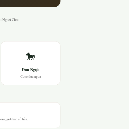
u Người Chơi
🐎
Đua Ngựa
Cược đua ngựa
ông giới hạn số tiền.