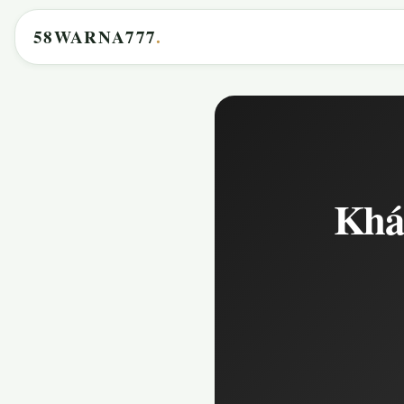
58WARNA777
.
Khá