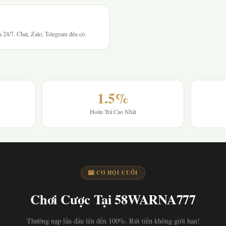
 24/7. Chat, Zalo, Telegram đều có.
1.5%
Hoàn Trả Cao Nhất
🎰 CƠ HỘI CUỐI
Chơi Cược Tại 58WARNA777
Thưởng nạp lần đầu lên đến 100%. Rút tiền không giới hạn!