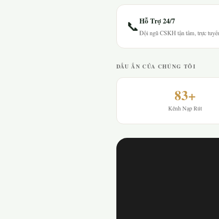
Hỗ Trợ 24/7
📞
Đội ngũ CSKH tận tâm, trực tuyến
DẤU ẤN CỦA CHÚNG TÔI
83+
Kênh Nạp Rút