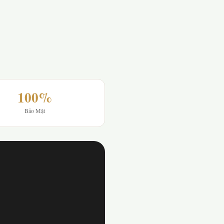
100%
Bảo Mật