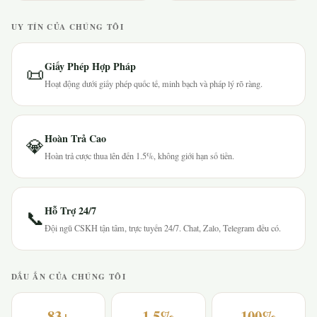
UY TÍN CỦA CHÚNG TÔI
Giấy Phép Hợp Pháp
📜
Hoạt động dưới giấy phép quốc tế, minh bạch và pháp lý rõ ràng.
Hoàn Trả Cao
💎
Hoàn trả cược thua lên đến 1.5%, không giới hạn số tiền.
Hỗ Trợ 24/7
📞
Đội ngũ CSKH tận tâm, trực tuyến 24/7. Chat, Zalo, Telegram đều có.
DẤU ẤN CỦA CHÚNG TÔI
83+
1.5%
100%