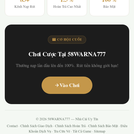
Kênh Nạp Rút
Hoàn Trả Cao Nhất
Bảo Mật
🎰 CƠ HỘI CUỐI
Chơi Cược Tại 58WARNA777
Thưởng nạp lần đầu lên đến 100%. Rút tiền không giới hạn!
Vào Chơi
© 2026 58WARNA777 — Nhà Cái Uy Tín
Contact
·
Chính Sách Giao Dịch
·
Chính Sách Hoàn Trả
·
Chính Sách Bảo Mật
·
Điều
Khoản Dịch Vụ
·
Tra Cứu Vé
·
Tất Cả Game
·
Sitemap