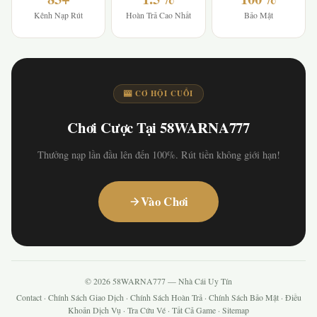
Kênh Nạp Rút
Hoàn Trả Cao Nhất
Bảo Mật
🎰 CƠ HỘI CUỐI
Chơi Cược Tại 58WARNA777
Thưởng nạp lần đầu lên đến 100%. Rút tiền không giới hạn!
Vào Chơi
© 2026 58WARNA777 — Nhà Cái Uy Tín
Contact
·
Chính Sách Giao Dịch
·
Chính Sách Hoàn Trả
·
Chính Sách Bảo Mật
·
Điều
Khoản Dịch Vụ
·
Tra Cứu Vé
·
Tất Cả Game
·
Sitemap