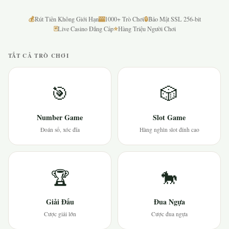
💰
🎰
🔒
Rút Tiền Không Giới Hạn
1000+ Trò Chơi
Bảo Mật SSL 256-bit
🃏
⭐
Live Casino Đẳng Cấp
Hàng Triệu Người Chơi
TẤT CẢ TRÒ CHƠI
🎯
🎲
Number Game
Slot Game
Đoán số, xóc đĩa
Hàng nghìn slot đỉnh cao
🏆
🐎
Giải Đấu
Đua Ngựa
Cược giải lớn
Cược đua ngựa