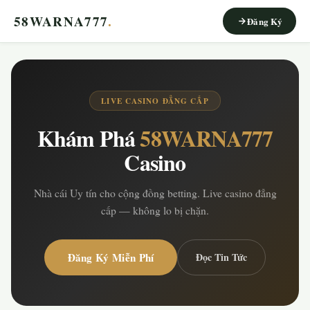
58WARNA777
.
Đăng Ký
LIVE CASINO ĐẲNG CẤP
Khám Phá
58WARNA777
Casino
Nhà cái Uy tín cho cộng đồng betting. Live casino đẳng
cấp — không lo bị chặn.
Đăng Ký Miễn Phí
Đọc Tin Tức