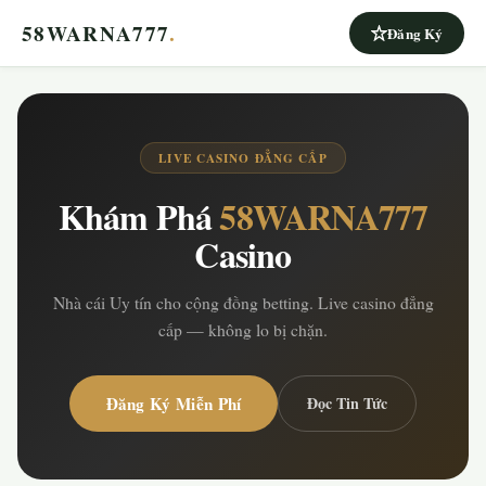
58WARNA777
.
Đăng Ký
LIVE CASINO ĐẲNG CẤP
Khám Phá
58WARNA777
Casino
Nhà cái Uy tín cho cộng đồng betting. Live casino đẳng
cấp — không lo bị chặn.
Đăng Ký Miễn Phí
Đọc Tin Tức