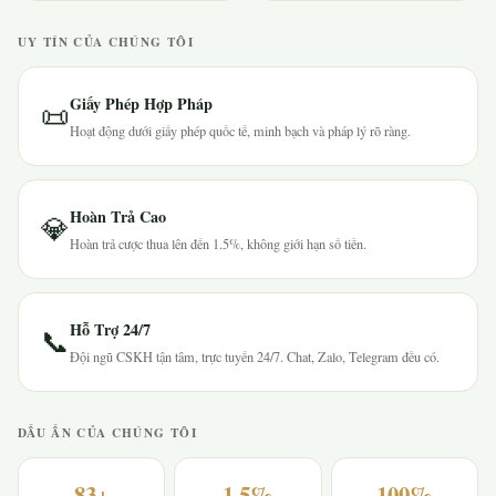
UY TÍN CỦA CHÚNG TÔI
Giấy Phép Hợp Pháp
📜
Hoạt động dưới giấy phép quốc tế, minh bạch và pháp lý rõ ràng.
Hoàn Trả Cao
💎
Hoàn trả cược thua lên đến 1.5%, không giới hạn số tiền.
Hỗ Trợ 24/7
📞
Đội ngũ CSKH tận tâm, trực tuyến 24/7. Chat, Zalo, Telegram đều có.
DẤU ẤN CỦA CHÚNG TÔI
83+
1.5%
100%