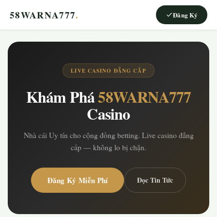
58WARNA777
.
Đăng Ký
LIVE CASINO ĐẲNG CẤP
Khám Phá
58WARNA777
Casino
Nhà cái Uy tín cho cộng đồng betting. Live casino đẳng
cấp — không lo bị chặn.
Đăng Ký Miễn Phí
Đọc Tin Tức