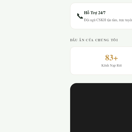
Hỗ Trợ 24/7
📞
Đội ngũ CSKH tận tâm, trực tuyến
DẤU ẤN CỦA CHÚNG TÔI
83+
Kênh Nạp Rút