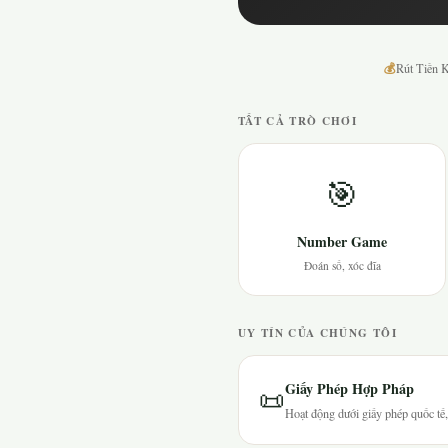
💰
Rút Tiền 
TẤT CẢ TRÒ CHƠI
🎯
Number Game
Đoán số, xóc đĩa
UY TÍN CỦA CHÚNG TÔI
Giấy Phép Hợp Pháp
📜
Hoạt động dưới giấy phép quốc tế,