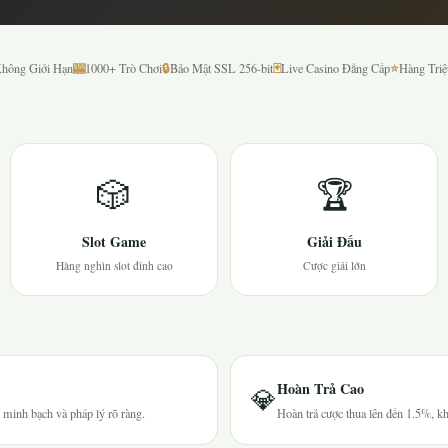
🎰
🔒
🃏
⭐
Không Giới Hạn
1000+ Trò Chơi
Bảo Mật SSL 256-bit
Live Casino Đẳng Cấp
Hàng Triệ
🎲
🏆
Slot Game
Giải Đấu
Hàng nghìn slot đỉnh cao
Cược giải lớn
Hoàn Trả Cao
💎
 minh bạch và pháp lý rõ ràng.
Hoàn trả cược thua lên đến 1.5%, kh