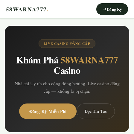
58WARNA777
.
Đăng Ký
LIVE CASINO ĐẲNG CẤP
Khám Phá
58WARNA777
Casino
Nhà cái Uy tín cho cộng đồng betting. Live casino đẳng
cấp — không lo bị chặn.
Đăng Ký Miễn Phí
Đọc Tin Tức