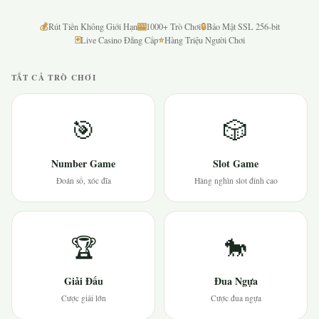
💰
🎰
🔒
Rút Tiền Không Giới Hạn
1000+ Trò Chơi
Bảo Mật SSL 256-bit
🃏
⭐
Live Casino Đẳng Cấp
Hàng Triệu Người Chơi
TẤT CẢ TRÒ CHƠI
🎯
🎲
Number Game
Slot Game
Đoán số, xóc đĩa
Hàng nghìn slot đỉnh cao
🏆
🐎
Giải Đấu
Đua Ngựa
Cược giải lớn
Cược đua ngựa