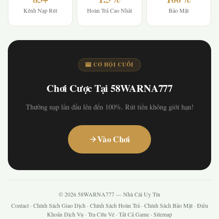
Kênh Nạp Rút
Hoàn Trả Cao Nhất
Bảo Mật
🎰 CƠ HỘI CUỐI
Chơi Cược Tại 58WARNA777
Thưởng nạp lần đầu lên đến 100%. Rút tiền không giới hạn!
Vào Chơi
© 2026 58WARNA777 — Nhà Cái Uy Tín
Contact
·
Chính Sách Giao Dịch
·
Chính Sách Hoàn Trả
·
Chính Sách Bảo Mật
·
Điều
Khoản Dịch Vụ
·
Tra Cứu Vé
·
Tất Cả Game
·
Sitemap