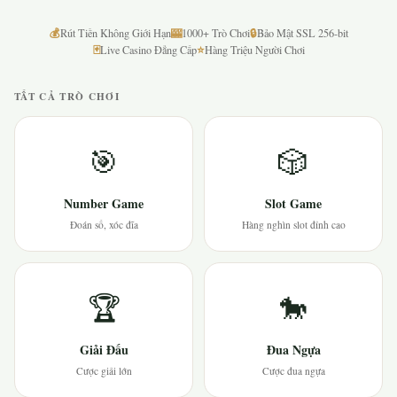
💰
🎰
🔒
Rút Tiền Không Giới Hạn
1000+ Trò Chơi
Bảo Mật SSL 256-bit
🃏
⭐
Live Casino Đẳng Cấp
Hàng Triệu Người Chơi
TẤT CẢ TRÒ CHƠI
🎯
🎲
Number Game
Slot Game
Đoán số, xóc đĩa
Hàng nghìn slot đỉnh cao
🏆
🐎
Giải Đấu
Đua Ngựa
Cược giải lớn
Cược đua ngựa