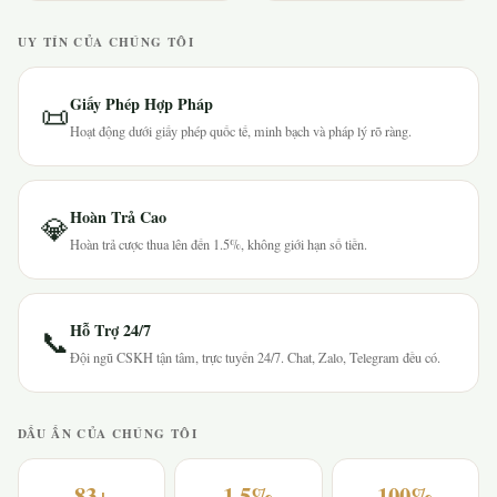
UY TÍN CỦA CHÚNG TÔI
Giấy Phép Hợp Pháp
📜
Hoạt động dưới giấy phép quốc tế, minh bạch và pháp lý rõ ràng.
Hoàn Trả Cao
💎
Hoàn trả cược thua lên đến 1.5%, không giới hạn số tiền.
Hỗ Trợ 24/7
📞
Đội ngũ CSKH tận tâm, trực tuyến 24/7. Chat, Zalo, Telegram đều có.
DẤU ẤN CỦA CHÚNG TÔI
83+
1.5%
100%