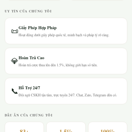
UY TÍN CỦA CHÚNG TÔI
Giấy Phép Hợp Pháp
📜
Hoạt động dưới giấy phép quốc tế, minh bạch và pháp lý rõ ràng.
Hoàn Trả Cao
💎
Hoàn trả cược thua lên đến 1.5%, không giới hạn số tiền.
Hỗ Trợ 24/7
📞
Đội ngũ CSKH tận tâm, trực tuyến 24/7. Chat, Zalo, Telegram đều có.
DẤU ẤN CỦA CHÚNG TÔI
83+
1.5%
100%