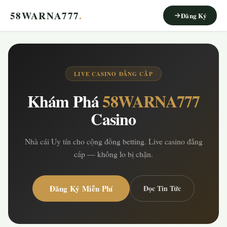
58WARNA777
.
Đăng Ký
LIVE CASINO ĐẲNG CẤP
Khám Phá
58WARNA777
Casino
Nhà cái Uy tín cho cộng đồng betting. Live casino đẳng
cấp — không lo bị chặn.
Đăng Ký Miễn Phí
Đọc Tin Tức