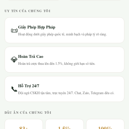
UY TÍN CỦA CHÚNG TÔI
Giấy Phép Hợp Pháp
📜
Hoạt động dưới giấy phép quốc tế, minh bạch và pháp lý rõ ràng.
Hoàn Trả Cao
💎
Hoàn trả cược thua lên đến 1.5%, không giới hạn số tiền.
Hỗ Trợ 24/7
📞
Đội ngũ CSKH tận tâm, trực tuyến 24/7. Chat, Zalo, Telegram đều có.
DẤU ẤN CỦA CHÚNG TÔI
83+
1.5%
100%