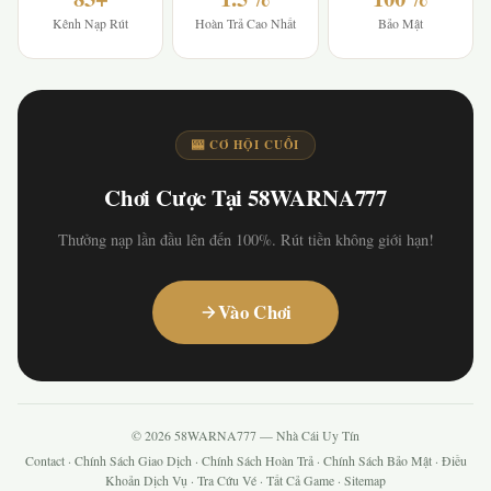
Kênh Nạp Rút
Hoàn Trả Cao Nhất
Bảo Mật
🎰 CƠ HỘI CUỐI
Chơi Cược Tại 58WARNA777
Thưởng nạp lần đầu lên đến 100%. Rút tiền không giới hạn!
Vào Chơi
© 2026 58WARNA777 — Nhà Cái Uy Tín
Contact
·
Chính Sách Giao Dịch
·
Chính Sách Hoàn Trả
·
Chính Sách Bảo Mật
·
Điều
Khoản Dịch Vụ
·
Tra Cứu Vé
·
Tất Cả Game
·
Sitemap