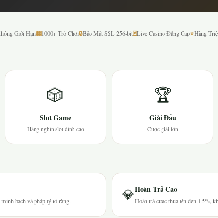
🎰
🔒
🃏
⭐
Không Giới Hạn
1000+ Trò Chơi
Bảo Mật SSL 256-bit
Live Casino Đẳng Cấp
Hàng Triệ
🎲
🏆
Slot Game
Giải Đấu
Hàng nghìn slot đỉnh cao
Cược giải lớn
Hoàn Trả Cao
💎
 minh bạch và pháp lý rõ ràng.
Hoàn trả cược thua lên đến 1.5%, kh