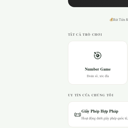
💰
Rút Tiền 
TẤT CẢ TRÒ CHƠI
🎯
Number Game
Đoán số, xóc đĩa
UY TÍN CỦA CHÚNG TÔI
Giấy Phép Hợp Pháp
📜
Hoạt động dưới giấy phép quốc tế,