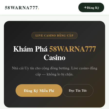
58WARNA777
.
Đăng Ký
LIVE CASINO ĐẲNG CẤP
Khám Phá
58WARNA777
Casino
Nhà cái Uy tín cho cộng đồng betting. Live casino đẳng
cấp — không lo bị chặn.
Đăng Ký Miễn Phí
Đọc Tin Tức