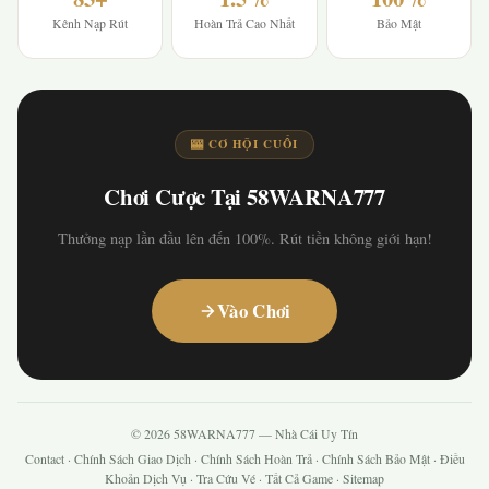
Kênh Nạp Rút
Hoàn Trả Cao Nhất
Bảo Mật
🎰 CƠ HỘI CUỐI
Chơi Cược Tại 58WARNA777
Thưởng nạp lần đầu lên đến 100%. Rút tiền không giới hạn!
Vào Chơi
© 2026 58WARNA777 — Nhà Cái Uy Tín
Contact
·
Chính Sách Giao Dịch
·
Chính Sách Hoàn Trả
·
Chính Sách Bảo Mật
·
Điều
Khoản Dịch Vụ
·
Tra Cứu Vé
·
Tất Cả Game
·
Sitemap