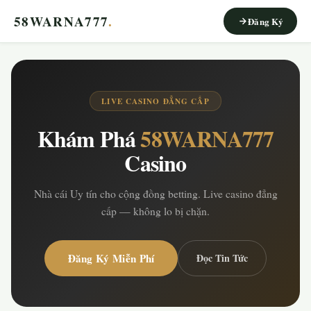
58WARNA777
.
Đăng Ký
LIVE CASINO ĐẲNG CẤP
Khám Phá
58WARNA777
Casino
Nhà cái Uy tín cho cộng đồng betting. Live casino đẳng
cấp — không lo bị chặn.
Đăng Ký Miễn Phí
Đọc Tin Tức