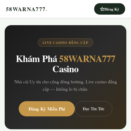
58WARNA777
.
Đăng Ký
LIVE CASINO ĐẲNG CẤP
Khám Phá
58WARNA777
Casino
Nhà cái Uy tín cho cộng đồng betting. Live casino đẳng
cấp — không lo bị chặn.
Đăng Ký Miễn Phí
Đọc Tin Tức