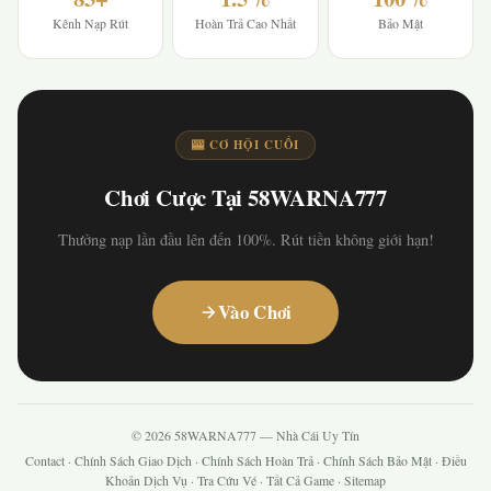
Kênh Nạp Rút
Hoàn Trả Cao Nhất
Bảo Mật
🎰 CƠ HỘI CUỐI
Chơi Cược Tại 58WARNA777
Thưởng nạp lần đầu lên đến 100%. Rút tiền không giới hạn!
Vào Chơi
© 2026 58WARNA777 — Nhà Cái Uy Tín
Contact
·
Chính Sách Giao Dịch
·
Chính Sách Hoàn Trả
·
Chính Sách Bảo Mật
·
Điều
Khoản Dịch Vụ
·
Tra Cứu Vé
·
Tất Cả Game
·
Sitemap