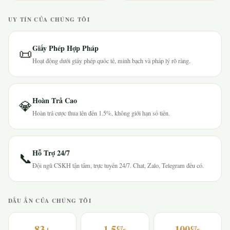
UY TÍN CỦA CHÚNG TÔI
Giấy Phép Hợp Pháp
📜
Hoạt động dưới giấy phép quốc tế, minh bạch và pháp lý rõ ràng.
Hoàn Trả Cao
💎
Hoàn trả cược thua lên đến 1.5%, không giới hạn số tiền.
Hỗ Trợ 24/7
📞
Đội ngũ CSKH tận tâm, trực tuyến 24/7. Chat, Zalo, Telegram đều có.
DẤU ẤN CỦA CHÚNG TÔI
83+
1.5%
100%