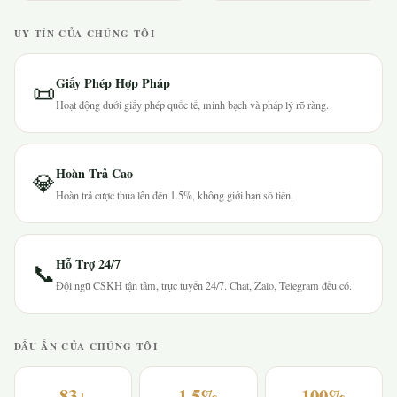
UY TÍN CỦA CHÚNG TÔI
Giấy Phép Hợp Pháp
📜
Hoạt động dưới giấy phép quốc tế, minh bạch và pháp lý rõ ràng.
Hoàn Trả Cao
💎
Hoàn trả cược thua lên đến 1.5%, không giới hạn số tiền.
Hỗ Trợ 24/7
📞
Đội ngũ CSKH tận tâm, trực tuyến 24/7. Chat, Zalo, Telegram đều có.
DẤU ẤN CỦA CHÚNG TÔI
83+
1.5%
100%