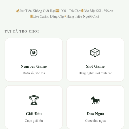
💰
🎰
🔒
Rút Tiền Không Giới Hạn
1000+ Trò Chơi
Bảo Mật SSL 256-bit
🃏
⭐
Live Casino Đẳng Cấp
Hàng Triệu Người Chơi
TẤT CẢ TRÒ CHƠI
🎯
🎲
Number Game
Slot Game
Đoán số, xóc đĩa
Hàng nghìn slot đỉnh cao
🏆
🐎
Giải Đấu
Đua Ngựa
Cược giải lớn
Cược đua ngựa