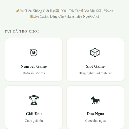
💰
🎰
🔒
Rút Tiền Không Giới Hạn
1000+ Trò Chơi
Bảo Mật SSL 256-bit
🃏
⭐
Live Casino Đẳng Cấp
Hàng Triệu Người Chơi
TẤT CẢ TRÒ CHƠI
🎯
🎲
Number Game
Slot Game
Đoán số, xóc đĩa
Hàng nghìn slot đỉnh cao
🏆
🐎
Giải Đấu
Đua Ngựa
Cược giải lớn
Cược đua ngựa