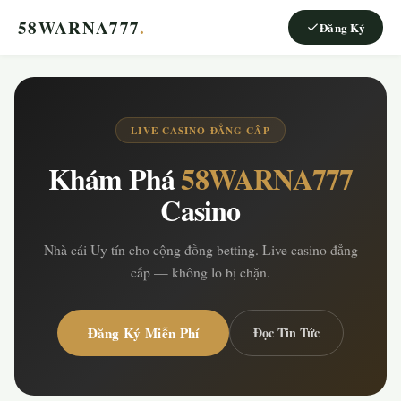
58WARNA777
.
Đăng Ký
LIVE CASINO ĐẲNG CẤP
Khám Phá
58WARNA777
Casino
Nhà cái Uy tín cho cộng đồng betting. Live casino đẳng
cấp — không lo bị chặn.
Đăng Ký Miễn Phí
Đọc Tin Tức