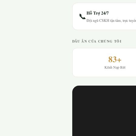
Hỗ Trợ 24/7
📞
Đội ngũ CSKH tận tâm, trực tuyến
DẤU ẤN CỦA CHÚNG TÔI
83+
Kênh Nạp Rút