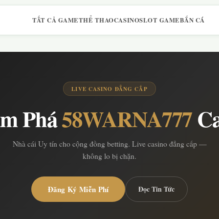
TẤT CẢ GAME
THỂ THAO
CASINO
SLOT GAME
BẮN CÁ
LIVE CASINO ĐẲNG CẤP
m Phá
58WARNA777
Ca
Nhà cái Uy tín cho cộng đồng betting. Live casino đẳng cấp —
không lo bị chặn.
Đăng Ký Miễn Phí
Đọc Tin Tức