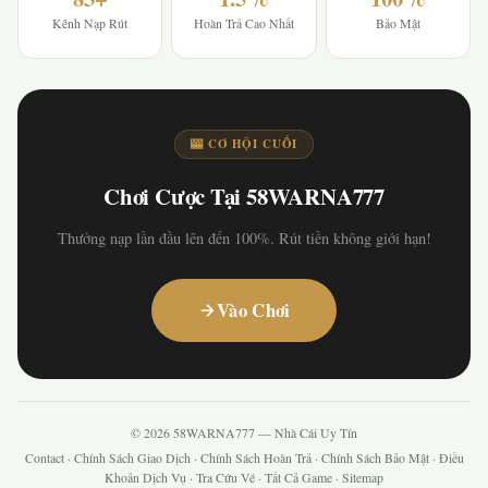
Kênh Nạp Rút
Hoàn Trả Cao Nhất
Bảo Mật
🎰 CƠ HỘI CUỐI
Chơi Cược Tại 58WARNA777
Thưởng nạp lần đầu lên đến 100%. Rút tiền không giới hạn!
Vào Chơi
© 2026 58WARNA777 — Nhà Cái Uy Tín
Contact
·
Chính Sách Giao Dịch
·
Chính Sách Hoàn Trả
·
Chính Sách Bảo Mật
·
Điều
Khoản Dịch Vụ
·
Tra Cứu Vé
·
Tất Cả Game
·
Sitemap