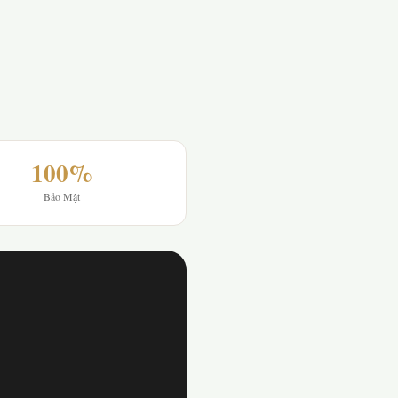
100%
Bảo Mật