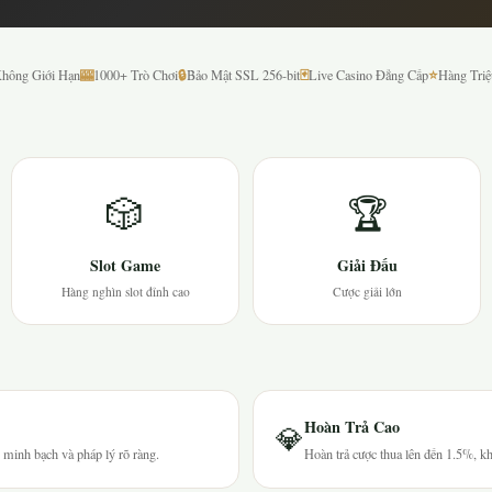
🎰
🔒
🃏
⭐
Không Giới Hạn
1000+ Trò Chơi
Bảo Mật SSL 256-bit
Live Casino Đẳng Cấp
Hàng Triệ
🎲
🏆
Slot Game
Giải Đấu
Hàng nghìn slot đỉnh cao
Cược giải lớn
Hoàn Trả Cao
💎
 minh bạch và pháp lý rõ ràng.
Hoàn trả cược thua lên đến 1.5%, kh