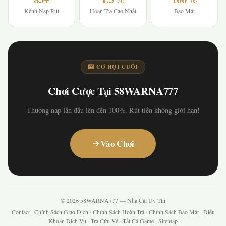
Kênh Nạp Rút
Hoàn Trả Cao Nhất
Bảo Mật
🎰 CƠ HỘI CUỐI
Chơi Cược Tại 58WARNA777
Thưởng nạp lần đầu lên đến 100%. Rút tiền không giới hạn!
Vào Chơi
© 2026 58WARNA777 — Nhà Cái Uy Tín
Contact
·
Chính Sách Giao Dịch
·
Chính Sách Hoàn Trả
·
Chính Sách Bảo Mật
·
Điều
Khoản Dịch Vụ
·
Tra Cứu Vé
·
Tất Cả Game
·
Sitemap