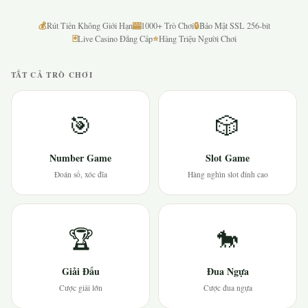
💰
🎰
🔒
Rút Tiền Không Giới Hạn
1000+ Trò Chơi
Bảo Mật SSL 256-bit
🃏
⭐
Live Casino Đẳng Cấp
Hàng Triệu Người Chơi
TẤT CẢ TRÒ CHƠI
🎯
🎲
Number Game
Slot Game
Đoán số, xóc đĩa
Hàng nghìn slot đỉnh cao
🏆
🐎
Giải Đấu
Đua Ngựa
Cược giải lớn
Cược đua ngựa