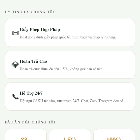
UY TÍN CỦA CHÚNG TÔI
Giấy Phép Hợp Pháp
📜
Hoạt động dưới giấy phép quốc tế, minh bạch và pháp lý rõ ràng.
Hoàn Trả Cao
💎
Hoàn trả cược thua lên đến 1.5%, không giới hạn số tiền.
Hỗ Trợ 24/7
📞
Đội ngũ CSKH tận tâm, trực tuyến 24/7. Chat, Zalo, Telegram đều có.
DẤU ẤN CỦA CHÚNG TÔI
83+
1.5%
100%