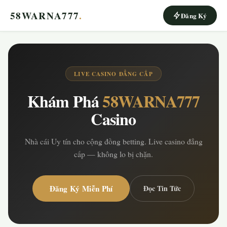
58WARNA777
.
Đăng Ký
LIVE CASINO ĐẲNG CẤP
Khám Phá
58WARNA777
Casino
Nhà cái Uy tín cho cộng đồng betting. Live casino đẳng
cấp — không lo bị chặn.
Đăng Ký Miễn Phí
Đọc Tin Tức