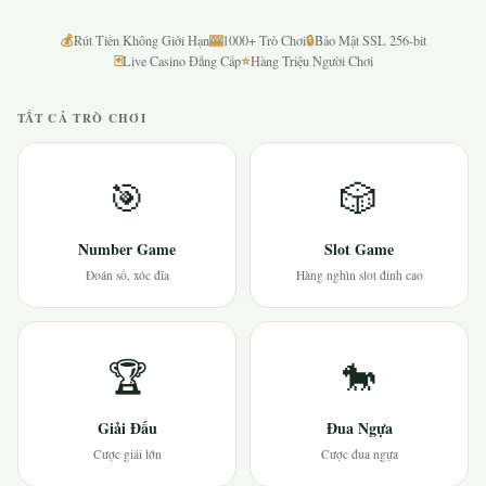
💰
🎰
🔒
Rút Tiền Không Giới Hạn
1000+ Trò Chơi
Bảo Mật SSL 256-bit
🃏
⭐
Live Casino Đẳng Cấp
Hàng Triệu Người Chơi
TẤT CẢ TRÒ CHƠI
🎯
🎲
Number Game
Slot Game
Đoán số, xóc đĩa
Hàng nghìn slot đỉnh cao
🏆
🐎
Giải Đấu
Đua Ngựa
Cược giải lớn
Cược đua ngựa