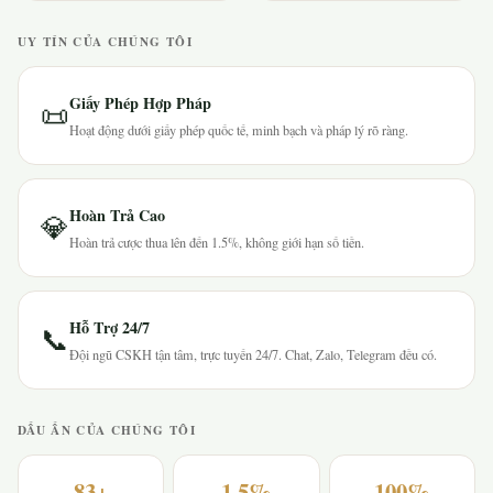
UY TÍN CỦA CHÚNG TÔI
Giấy Phép Hợp Pháp
📜
Hoạt động dưới giấy phép quốc tế, minh bạch và pháp lý rõ ràng.
Hoàn Trả Cao
💎
Hoàn trả cược thua lên đến 1.5%, không giới hạn số tiền.
Hỗ Trợ 24/7
📞
Đội ngũ CSKH tận tâm, trực tuyến 24/7. Chat, Zalo, Telegram đều có.
DẤU ẤN CỦA CHÚNG TÔI
83+
1.5%
100%