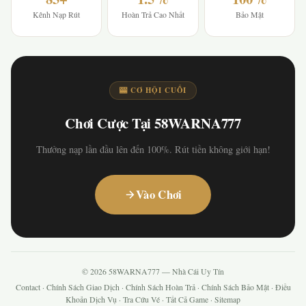
Kênh Nạp Rút
Hoàn Trả Cao Nhất
Bảo Mật
🎰 CƠ HỘI CUỐI
Chơi Cược Tại 58WARNA777
Thưởng nạp lần đầu lên đến 100%. Rút tiền không giới hạn!
Vào Chơi
© 2026 58WARNA777 — Nhà Cái Uy Tín
Contact
·
Chính Sách Giao Dịch
·
Chính Sách Hoàn Trả
·
Chính Sách Bảo Mật
·
Điều
Khoản Dịch Vụ
·
Tra Cứu Vé
·
Tất Cả Game
·
Sitemap