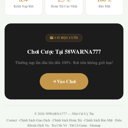
Kênh Nạp Rút
Hoàn Trả Cao Nhất
Bảo Mật
🎰 CƠ HỘI CUỐI
Chơi Cược Tại 58WARNA777
Thưởng nạp lần đầu lên đến 100%. Rút tiền không giới hạn!
Vào Chơi
© 2026 58WARNA777 — Nhà Cái Uy Tín
Contact
·
Chính Sách Giao Dịch
·
Chính Sách Hoàn Trả
·
Chính Sách Bảo Mật
·
Điều
Khoản Dịch Vụ
·
Tra Cứu Vé
·
Tất Cả Game
·
Sitemap