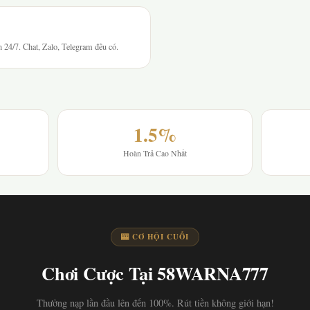
 24/7. Chat, Zalo, Telegram đều có.
1.5%
Hoàn Trả Cao Nhất
🎰 CƠ HỘI CUỐI
Chơi Cược Tại 58WARNA777
Thưởng nạp lần đầu lên đến 100%. Rút tiền không giới hạn!