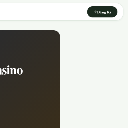
Đăng Ký
sino