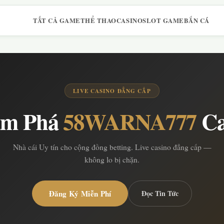
TẤT CẢ GAME
THỂ THAO
CASINO
SLOT GAME
BẮN CÁ
LIVE CASINO ĐẲNG CẤP
m Phá
58WARNA777
Ca
Nhà cái Uy tín cho cộng đồng betting. Live casino đẳng cấp —
không lo bị chặn.
Đăng Ký Miễn Phí
Đọc Tin Tức