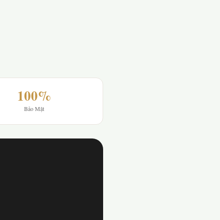
100%
Bảo Mật