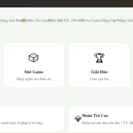
🎰
🔒
🃏
⭐
Không Giới Hạn
1000+ Trò Chơi
Bảo Mật SSL 256-bit
Live Casino Đẳng Cấp
Hàng Triệ
🎲
🏆
Slot Game
Giải Đấu
Hàng nghìn slot đỉnh cao
Cược giải lớn
Hoàn Trả Cao
💎
 minh bạch và pháp lý rõ ràng.
Hoàn trả cược thua lên đến 1.5%, kh