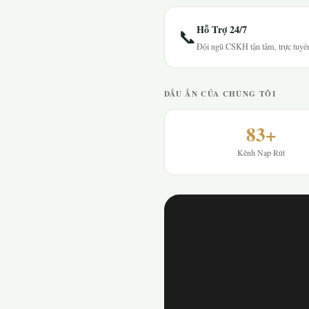
Hỗ Trợ 24/7
📞
Đội ngũ CSKH tận tâm, trực tuyến
DẤU ẤN CỦA CHÚNG TÔI
83+
Kênh Nạp Rút