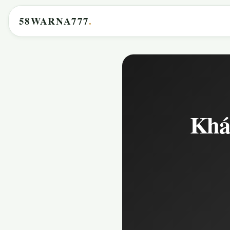
58WARNA777
.
Khá