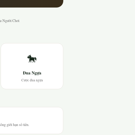
u Người Chơi
🐎
Đua Ngựa
Cược đua ngựa
ông giới hạn số tiền.