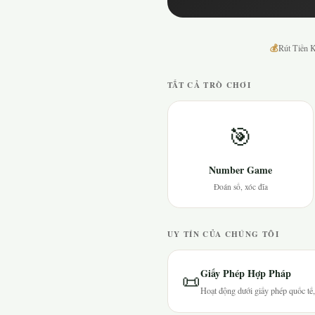
💰
Rút Tiền 
TẤT CẢ TRÒ CHƠI
🎯
Number Game
Đoán số, xóc đĩa
UY TÍN CỦA CHÚNG TÔI
Giấy Phép Hợp Pháp
📜
Hoạt động dưới giấy phép quốc tế,