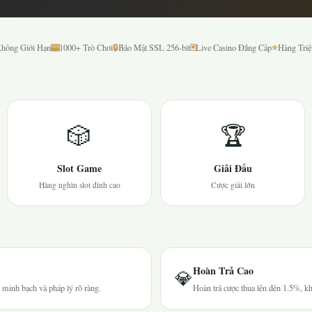
🎰
🔒
🃏
⭐
Không Giới Hạn
1000+ Trò Chơi
Bảo Mật SSL 256-bit
Live Casino Đẳng Cấp
Hàng Triệ
🎲
🏆
Slot Game
Giải Đấu
Hàng nghìn slot đỉnh cao
Cược giải lớn
Hoàn Trả Cao
💎
 minh bạch và pháp lý rõ ràng.
Hoàn trả cược thua lên đến 1.5%, kh