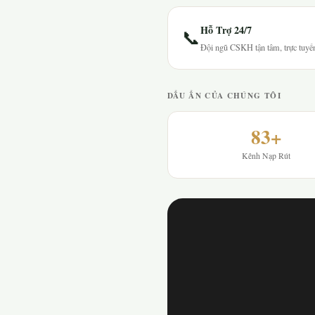
Hỗ Trợ 24/7
📞
Đội ngũ CSKH tận tâm, trực tuyến
DẤU ẤN CỦA CHÚNG TÔI
83+
Kênh Nạp Rút