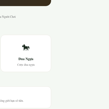
u Người Chơi
🐎
Đua Ngựa
Cược đua ngựa
ông giới hạn số tiền.