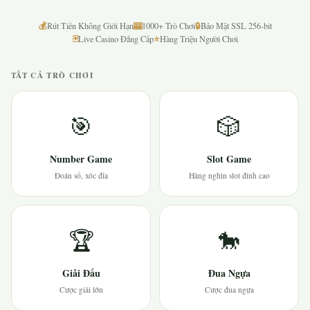
💰
🎰
🔒
Rút Tiền Không Giới Hạn
1000+ Trò Chơi
Bảo Mật SSL 256-bit
🃏
⭐
Live Casino Đẳng Cấp
Hàng Triệu Người Chơi
TẤT CẢ TRÒ CHƠI
🎯
🎲
Number Game
Slot Game
Đoán số, xóc đĩa
Hàng nghìn slot đỉnh cao
🏆
🐎
Giải Đấu
Đua Ngựa
Cược giải lớn
Cược đua ngựa