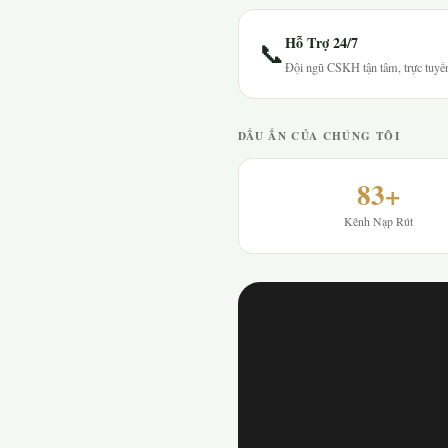
Hỗ Trợ 24/7
📞
Đội ngũ CSKH tận tâm, trực tuyến
DẤU ẤN CỦA CHÚNG TÔI
83+
Kênh Nạp Rút