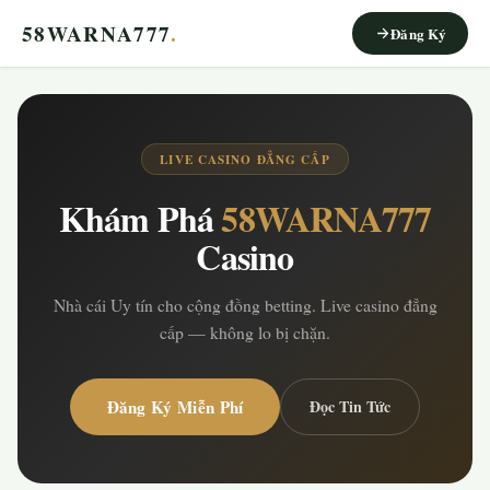
58WARNA777
.
Đăng Ký
LIVE CASINO ĐẲNG CẤP
Khám Phá
58WARNA777
Casino
Nhà cái Uy tín cho cộng đồng betting. Live casino đẳng
cấp — không lo bị chặn.
Đăng Ký Miễn Phí
Đọc Tin Tức