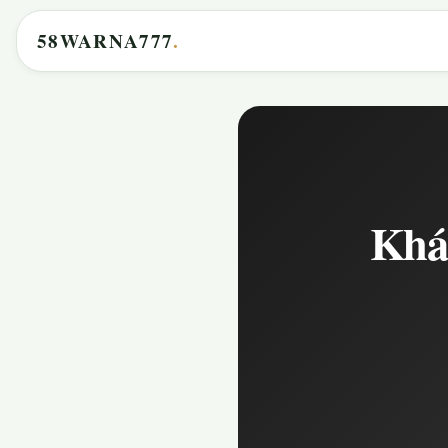
58WARNA777
.
Khá