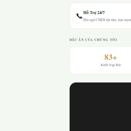
Hỗ Trợ 24/7
📞
Đội ngũ CSKH tận tâm, trực tuyến
DẤU ẤN CỦA CHÚNG TÔI
83+
Kênh Nạp Rút