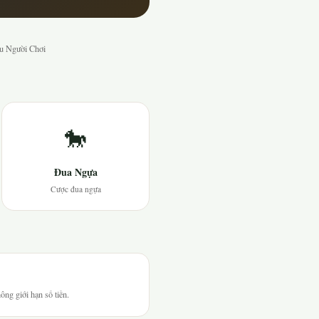
u Người Chơi
🐎
Đua Ngựa
Cược đua ngựa
ông giới hạn số tiền.