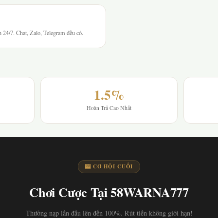
 24/7. Chat, Zalo, Telegram đều có.
1.5%
Hoàn Trả Cao Nhất
🎰 CƠ HỘI CUỐI
Chơi Cược Tại 58WARNA777
Thưởng nạp lần đầu lên đến 100%. Rút tiền không giới hạn!