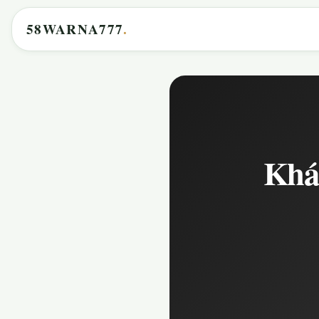
58WARNA777
.
Khá