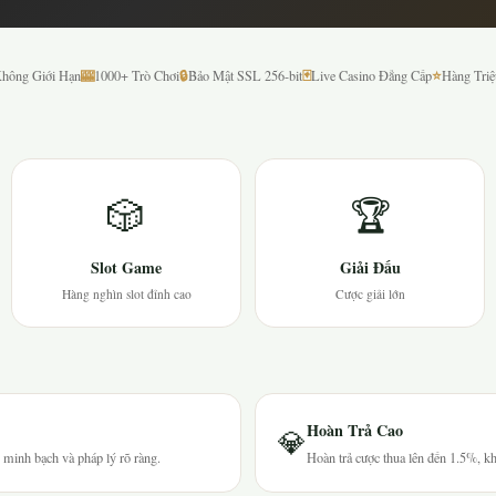
🎰
🔒
🃏
⭐
Không Giới Hạn
1000+ Trò Chơi
Bảo Mật SSL 256-bit
Live Casino Đẳng Cấp
Hàng Triệ
🎲
🏆
Slot Game
Giải Đấu
Hàng nghìn slot đỉnh cao
Cược giải lớn
Hoàn Trả Cao
💎
 minh bạch và pháp lý rõ ràng.
Hoàn trả cược thua lên đến 1.5%, kh