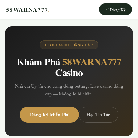
58WARNA777
.
Đăng Ký
LIVE CASINO ĐẲNG CẤP
Khám Phá
58WARNA777
Casino
Nhà cái Uy tín cho cộng đồng betting. Live casino đẳng
cấp — không lo bị chặn.
Đăng Ký Miễn Phí
Đọc Tin Tức