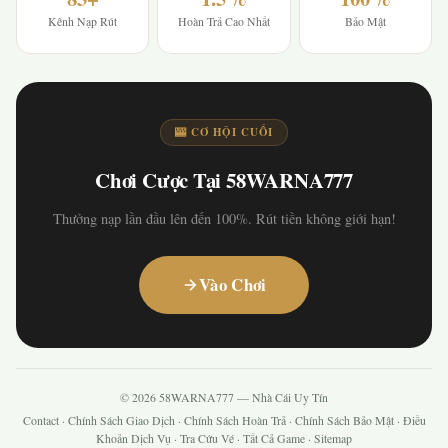
Kênh Nạp Rút
Hoàn Trả Cao Nhất
Bảo Mật
🎰 CƠ HỘI CUỐI
Chơi Cược Tại 58WARNA777
Thưởng nạp lần đầu lên đến 100%. Rút tiền không giới hạn!
Vào Chơi
© 2026 58WARNA777 — Nhà Cái Uy Tín
Contact
·
Chính Sách Giao Dịch
·
Chính Sách Hoàn Trả
·
Chính Sách Bảo Mật
·
Điều
Khoản Dịch Vụ
·
Tra Cứu Vé
·
Tất Cả Game
·
Sitemap