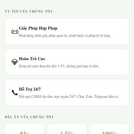
UY TÍN CỦA CHÚNG TÔI
Giấy Phép Hợp Pháp
📜
Hoạt động dưới giấy phép quốc tế, minh bạch và pháp lý rõ ràng.
Hoàn Trả Cao
💎
Hoàn trả cược thua lên đến 1.5%, không giới hạn số tiền.
Hỗ Trợ 24/7
📞
Đội ngũ CSKH tận tâm, trực tuyến 24/7. Chat, Zalo, Telegram đều có.
DẤU ẤN CỦA CHÚNG TÔI
83+
1.5%
100%