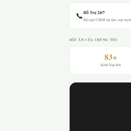
Hỗ Trợ 24/7
📞
Đội ngũ CSKH tận tâm, trực tuyến
DẤU ẤN CỦA CHÚNG TÔI
83+
Kênh Nạp Rút