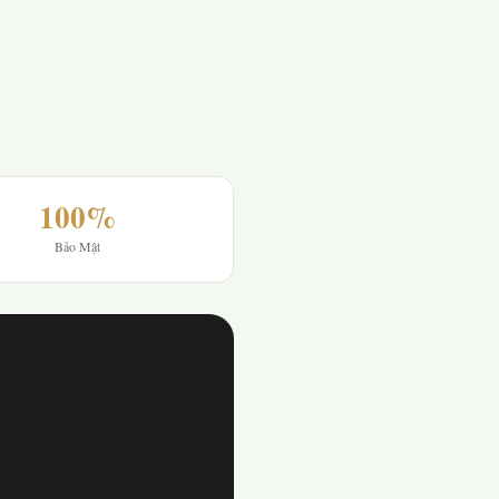
100%
Bảo Mật