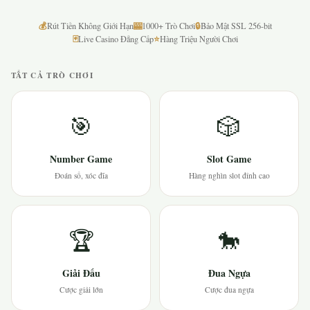
💰
🎰
🔒
Rút Tiền Không Giới Hạn
1000+ Trò Chơi
Bảo Mật SSL 256-bit
🃏
⭐
Live Casino Đẳng Cấp
Hàng Triệu Người Chơi
TẤT CẢ TRÒ CHƠI
🎯
🎲
Number Game
Slot Game
Đoán số, xóc đĩa
Hàng nghìn slot đỉnh cao
🏆
🐎
Giải Đấu
Đua Ngựa
Cược giải lớn
Cược đua ngựa