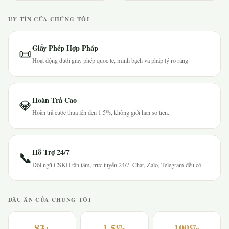
UY TÍN CỦA CHÚNG TÔI
Giấy Phép Hợp Pháp
📜
Hoạt động dưới giấy phép quốc tế, minh bạch và pháp lý rõ ràng.
Hoàn Trả Cao
💎
Hoàn trả cược thua lên đến 1.5%, không giới hạn số tiền.
Hỗ Trợ 24/7
📞
Đội ngũ CSKH tận tâm, trực tuyến 24/7. Chat, Zalo, Telegram đều có.
DẤU ẤN CỦA CHÚNG TÔI
83+
1.5%
100%