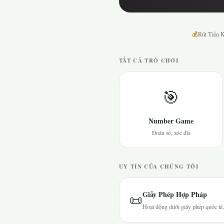
💰
Rút Tiền 
TẤT CẢ TRÒ CHƠI
🎯
Number Game
Đoán số, xóc đĩa
UY TÍN CỦA CHÚNG TÔI
Giấy Phép Hợp Pháp
📜
Hoạt động dưới giấy phép quốc tế,