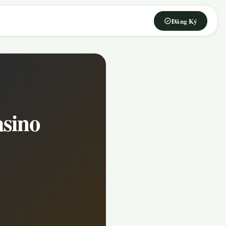
Đăng Ký
sino