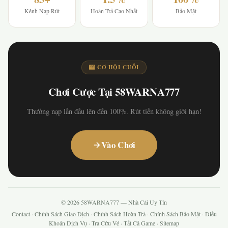
Kênh Nạp Rút
Hoàn Trả Cao Nhất
Bảo Mật
🎰 CƠ HỘI CUỐI
Chơi Cược Tại 58WARNA777
Thưởng nạp lần đầu lên đến 100%. Rút tiền không giới hạn!
Vào Chơi
© 2026 58WARNA777 — Nhà Cái Uy Tín
Contact
·
Chính Sách Giao Dịch
·
Chính Sách Hoàn Trả
·
Chính Sách Bảo Mật
·
Điều
Khoản Dịch Vụ
·
Tra Cứu Vé
·
Tất Cả Game
·
Sitemap