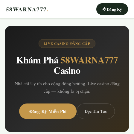
58WARNA777
.
Đăng Ký
LIVE CASINO ĐẲNG CẤP
Khám Phá
58WARNA777
Casino
Nhà cái Uy tín cho cộng đồng betting. Live casino đẳng
cấp — không lo bị chặn.
Đăng Ký Miễn Phí
Đọc Tin Tức