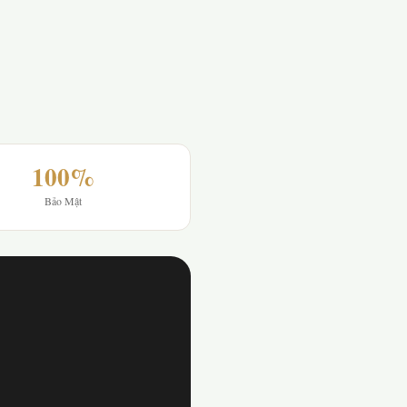
100%
Bảo Mật