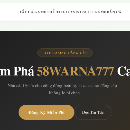
TẤT CẢ GAME
THỂ THAO
CASINO
SLOT GAME
BẮN CÁ
LIVE CASINO ĐẲNG CẤP
m Phá
58WARNA777
Ca
Nhà cái Uy tín cho cộng đồng betting. Live casino đẳng cấp —
không lo bị chặn.
Đăng Ký Miễn Phí
Đọc Tin Tức