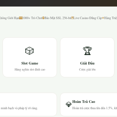
🎰
🔒
🃏
⭐
Không Giới Hạn
1000+ Trò Chơi
Bảo Mật SSL 256-bit
Live Casino Đẳng Cấp
Hàng Triệ
🎲
🏆
Slot Game
Giải Đấu
Hàng nghìn slot đỉnh cao
Cược giải lớn
Hoàn Trả Cao
💎
 minh bạch và pháp lý rõ ràng.
Hoàn trả cược thua lên đến 1.5%, kh