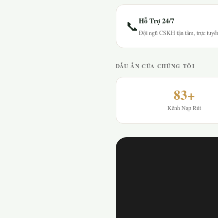
Hỗ Trợ 24/7
📞
Đội ngũ CSKH tận tâm, trực tuyến
DẤU ẤN CỦA CHÚNG TÔI
83+
Kênh Nạp Rút