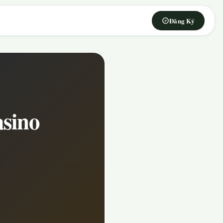
Đăng Ký
sino