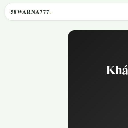
58WARNA777
.
Khá