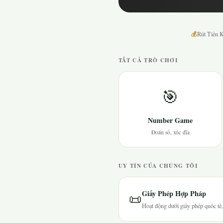
💰
Rút Tiền 
TẤT CẢ TRÒ CHƠI
🎯
Number Game
Đoán số, xóc đĩa
UY TÍN CỦA CHÚNG TÔI
Giấy Phép Hợp Pháp
📜
Hoạt động dưới giấy phép quốc tế,