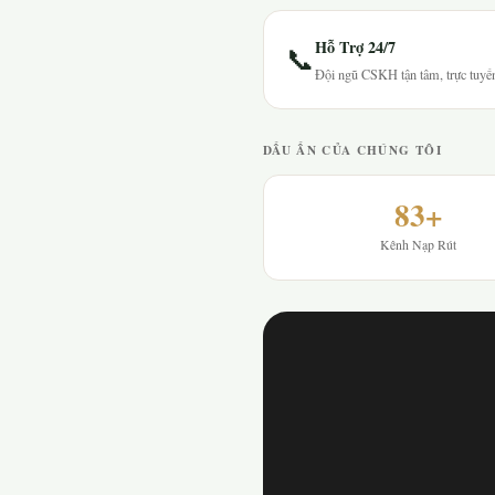
Hỗ Trợ 24/7
📞
Đội ngũ CSKH tận tâm, trực tuyến
DẤU ẤN CỦA CHÚNG TÔI
83+
Kênh Nạp Rút