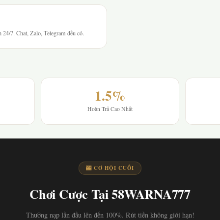
 24/7. Chat, Zalo, Telegram đều có.
1.5%
Hoàn Trả Cao Nhất
🎰 CƠ HỘI CUỐI
Chơi Cược Tại 58WARNA777
Thưởng nạp lần đầu lên đến 100%. Rút tiền không giới hạn!