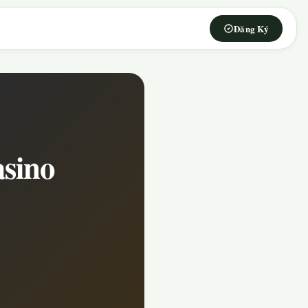
Đăng Ký
sino